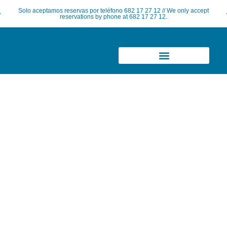
Ir
Solo aceptamos reservas por teléfono 682 17 27 12 // We only accept
al
reservations by phone at 682 17 27 12.
contenido
Sobre nosotros