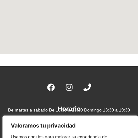
F
I
P
a
n
h
c
s
o
e
t
n
Horario
De martes a sábado De 13:30 a 23:30 Domingo 13:30 a 19:30
b
a
e
Lunes cerrado
o
g
Ubicación
Av. de la Axarquía, 40,Torre de Benagalbón, Málaga.
Valoramos tu privacidad
o
r
k
a
Usamos cookies para mejorar su experiencia de